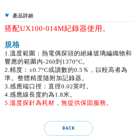
產品詳細
搭配UX100-014M紀錄器使用。
規格
1.溫度範圍：熱電偶探頭的絕緣玻璃編織物和
響應的範圍內-260到1370°C。
2.精度：±0.7°C或讀數的0.5％，以較高者為
準。整體精度隨附加記錄器。
3.感應端口徑：直徑0.02英吋。
4.感應線長度約為1.8米。
5.溫度探針為耗材，無提供保固服務。
BACK