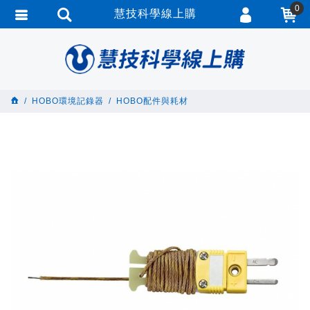
0
慧技科學線上購
會員登入
繁體中文
會員註冊
忘記密碼
HOBO環境記錄器
HOBO配件與耗材
訂單查詢
追蹤清單
匯款通知