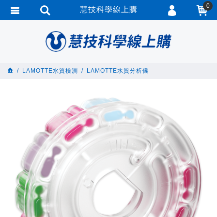
0
慧技科學線上購
會員登入
繁體中文
會員註冊
忘記密碼
LAMOTTE水質檢測
LAMOTTE水質分析儀
訂單查詢
追蹤清單
匯款通知