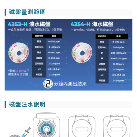
磁盤量測範圍
磁盤注水說明