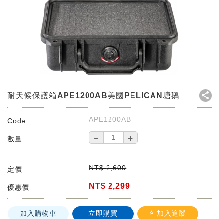
耐天候保護箱APE1200AB美國PELICAN塘鵝
APE1200AB
Code
－
＋
數量 :
NT$
2,600
定價
NT$
2,299
優惠價
加入購物車
立即購買
加入追蹤