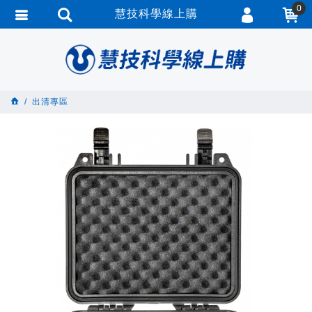
0
慧技科學線上購
會員登入
繁體中文
會員註冊
忘記密碼
出清專區
訂單查詢
追蹤清單
匯款通知