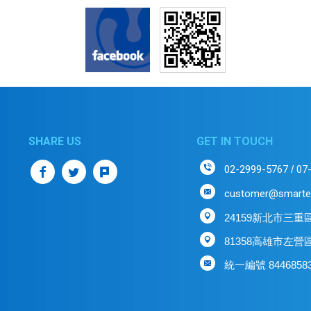
GET IN TOUCH
02-2999-5767
07
/
customer@smarte
24159新北市三重
81358高雄市左營
統一編號 8446858