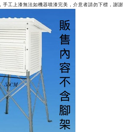
，手工上漆無法如機器噴漆完美，介意者請勿下標，謝謝