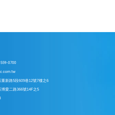
-559-0700
c.com.tw
區重新路5段609巷12號7樓之6
區博愛二路366號14F之5
3