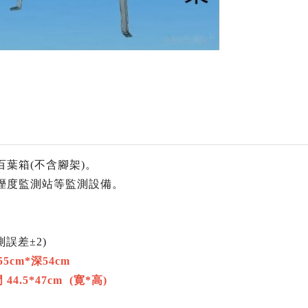
葉箱(不含腳架)。
溼度監測站等監測設備。
測誤差±2)
5cm*深54cm
44.5*47cm (寛*高)