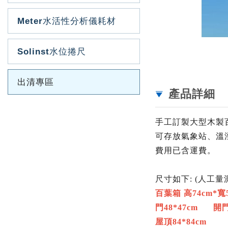
Meter水活性分析儀耗材
Solinst水位捲尺
出清專區
產品詳細
手工訂製大型木製百
可存放氣象站、溫
費用已含運費。
尺寸如下: (人工量
百葉箱 高74cm*寬5
門48*47cm 開門 
屋頂84*84cm