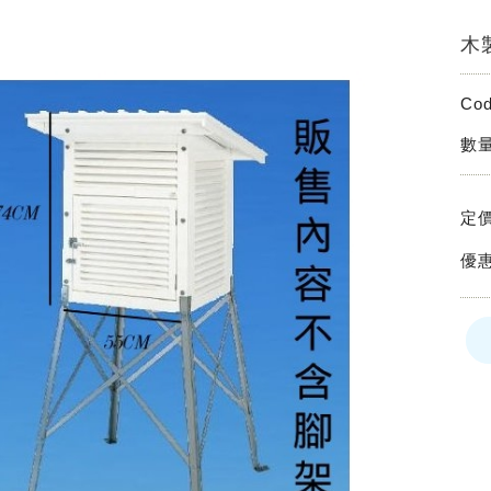
木
Co
數量
定
優