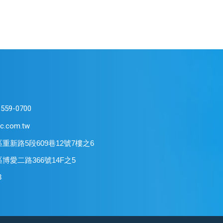
-559-0700
c.com.tw
區重新路5段609巷12號7樓之6
區博愛二路366號14F之5
3